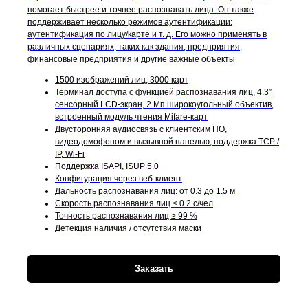
помогает быстрее и точнее распознавать лица. Он также
поддерживает несколько режимов аутентификации:
аутентификация по лицу/карте и т. д. Его можно применять в
различных сценариях, таких как здания, предприятия,
финансовые предприятия и другие важные объекты
1500 изображений лиц, 3000 карт
Терминал доступа с функцией распознавания лиц, 4.3′′
сенсорный LCD-экран, 2 Мп широкоугольный объектив,
встроенный модуль чтения Mifare-карт
Двусторонняя аудиосвязь с клиентским ПО,
видеодомофоном и вызывной панелью; поддержка TCP /
IP, Wi-Fi
Поддержка ISAPI, ISUP 5.0
Конфигурация через веб-клиент
Дальность распознавания лиц: от 0.3 до 1.5 м
Скорость распознавания лиц < 0.2 c/чел
Точность распознавания лиц ≥ 99 %
Детекция наличия / отсутствия маски
Заказать