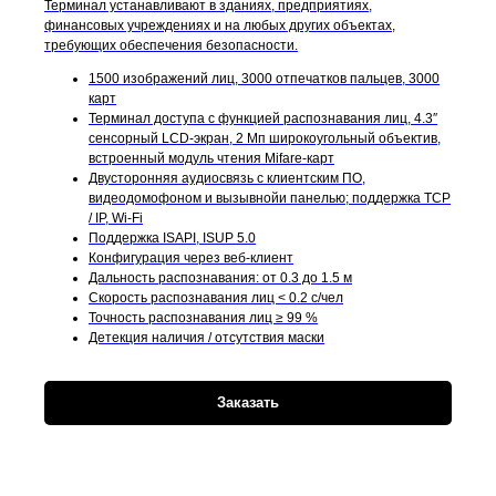
Терминал устанавливают в зданиях, предприятиях,
финансовых учреждениях и на любых других объектах,
требующих обеспечения безопасности.
1500 изображений лиц, 3000 отпечатков пальцев, 3000
карт
Терминал доступа с функцией распознавания лиц, 4.3′′
сенсорный LCD-экран, 2 Мп широкоугольный объектив,
встроенный модуль чтения Mifare-карт
Двусторонняя аудиосвязь с клиентским ПО,
видеодомофоном и вызывнойи панелью; поддержка TCP
/ IP, Wi-Fi
Поддержка ISAPI, ISUP 5.0
Конфигурация через веб-клиент
Дальность распознавания: от 0.3 до 1.5 м
Скорость распознавания лиц < 0.2 c/чел
Точность распознавания лиц ≥ 99 %
Детекция наличия / отсутствия маски
Заказать