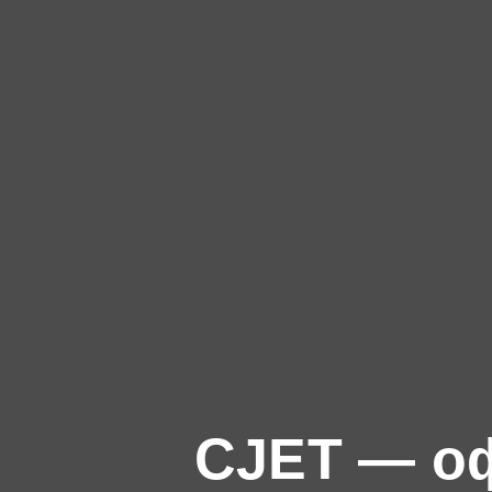
CJET — о