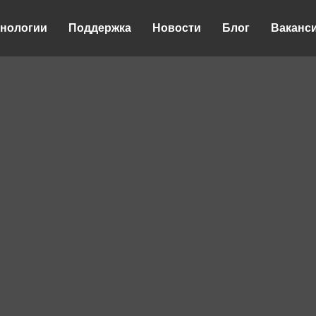
хнологии
Поддержка
Новости
Блог
Ваканс