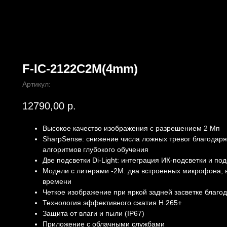
F-IC-2122C2M(4mm)
Артикул:
12790,00
р.
Высокое качество изображения с разрешением 2 Мп
SharpSense: снижение числа ложных тревог благодаря
алгоритмов глубокого обучения
Две подсветки Di-Light: интеграция ИК-подсветки и п
Модели с литерами -2M: два встроенных микрофона, 
времени
Четкое изображение при яркой задней засветке благо
Технология эффективного сжатия H.265+
Защита от влаги и пыли (IP67)
Приложение с облачными службами