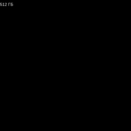
 512 ГБ