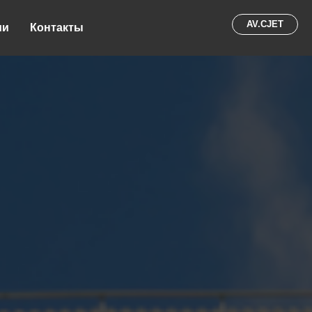
AV.CJET
ии
Контакты